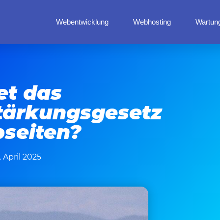
Webentwicklung
Webhosting
Wartun
et das
stärkungsgesetz
bseiten?
. April 2025