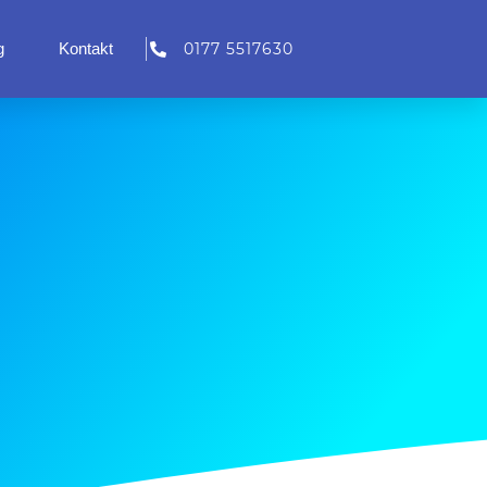
g
Kontakt
0177 5517630