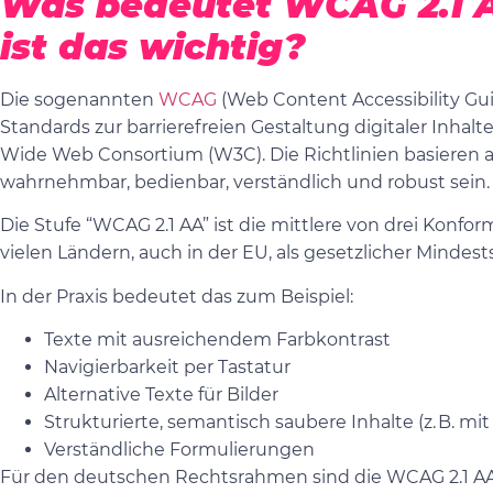
Was bedeutet WCAG 2.1 
ist das wichtig?
Die sogenannten
WCAG
(Web Content Accessibility Gui
Standards zur barrierefreien Gestaltung digitaler Inhal
Wide Web Consortium (W3C). Die Richtlinien basieren auf
wahrnehmbar, bedienbar, verständlich und robust sein.
Die Stufe “WCAG 2.1 AA” ist die mittlere von drei Konform
vielen Ländern, auch in der EU, als gesetzlicher Mindests
In der Praxis bedeutet das zum Beispiel:
Texte mit ausreichendem Farbkontrast
Navigierbarkeit per Tastatur
Alternative Texte für Bilder
Strukturierte, semantisch saubere Inhalte (z. B. mi
Verständliche Formulierungen
Für den deutschen Rechtsrahmen sind die WCAG 2.1 AA r