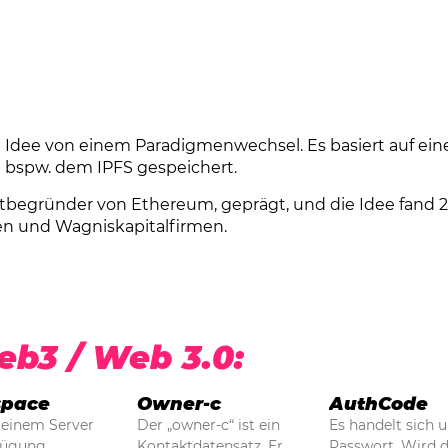
 Idee von einem Paradigmenwechsel. Es basiert auf e
t bspw. dem IPFS gespeichert.
begründer von Ethereum, geprägt, und die Idee fand 2
n und Wagniskapitalfirmen.
eb3 / Web 3.0:
pace
Owner-c
AuthCode
 einem Server
Der „owner-c“ ist ein
Es handelt sich 
fügung
Kontaktdatensatz. Er
Passwort. Wird d