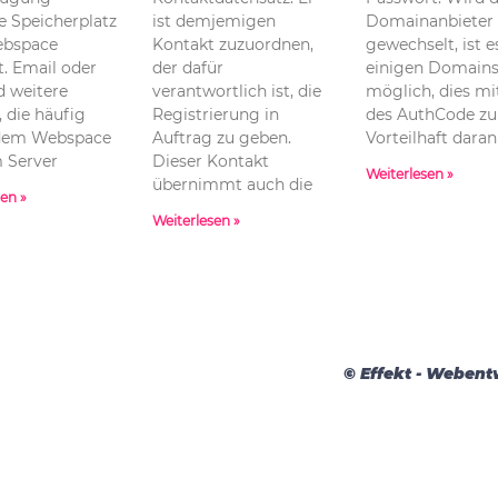
te Speicherplatz
ist demjemigen
Domainanbieter
ebspace
Kontakt zuzuordnen,
gewechselt, ist e
. Email oder
der dafür
einigen Domain
d weitere
verantwortlich ist, die
möglich, dies mit
, die häufig
Registrierung in
des AuthCode zu 
dem Webspace
Auftrag zu geben.
Vorteilhaft daran
 Server
Dieser Kontakt
Weiterlesen »
übernimmt auch die
sen »
Weiterlesen »
© Effekt - Weben