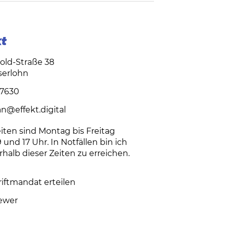
t
nold-Straße 38
serlohn
17630
an@effekt.digital
iten sind
Montag bis Freitag
 und 17 Uhr
. In Notfällen bin ich
halb dieser Zeiten zu erreichen.
riftmandat erteilen
ewer