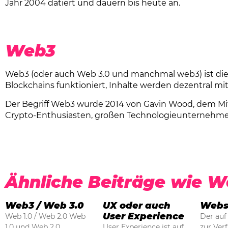
Jahr 2004 datiert und dauern bis heute an.
Web3
Web3 (oder auch Web 3.0 und manchmal web3) ist die
Blockchains funktioniert, Inhalte werden dezentral mi
Der Begriff Web3 wurde 2014 von Gavin Wood, dem Mit
Crypto-Enthusiasten, großen Technologieunternehme
Ähnliche Beiträge wie W
Web3 / Web 3.0
UX oder auch
Webs
User Experience
Web 1.0 / Web 2.0 Web
Der auf
1.0 und Web 2.0
User Experience ist auf
zur Ver