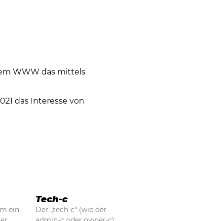
inem WWW das mittels
021 das Interesse von
Tech-c
um ein
Der „tech-c“ (wie der
er
admin-c oder owner-c)