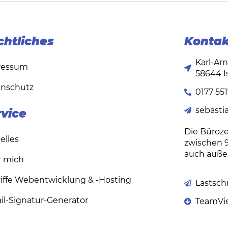
chtliches
Kontak
Karl-Ar
ressum
58644 I
nschutz
0177 55
sebasti
rvice
Die Büroze
elles
zwischen 9
auch außer
 mich
iffe Webentwicklung & -Hosting
Lastsch
il-Signatur-Generator
TeamVi