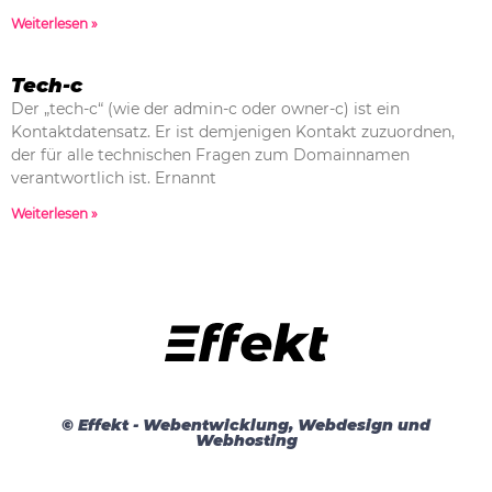
Weiterlesen »
Tech-c
Der „tech-c“ (wie der admin-c oder owner-c) ist ein
Kontaktdatensatz. Er ist demjenigen Kontakt zuzuordnen,
der für alle technischen Fragen zum Domainnamen
verantwortlich ist. Ernannt
Weiterlesen »
© Effekt - Webentwicklung, Webdesign und
Webhosting